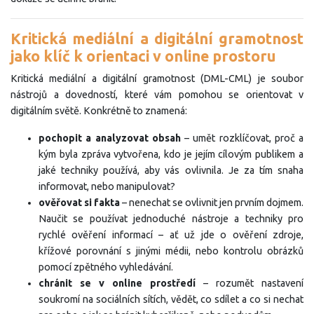
Kritická mediální a digitální gramotnost
jako klíč k orientaci v online prostoru
Kritická mediální a digitální gramotnost (DML-CML) je soubor
nástrojů a dovedností, které vám pomohou se orientovat v
digitálním světě. Konkrétně to znamená:
pochopit a analyzovat obsah
– umět rozklíčovat, proč a
kým byla zpráva vytvořena, kdo je jejím cílovým publikem a
jaké techniky používá, aby vás ovlivnila. Je za tím snaha
informovat, nebo manipulovat?
ověřovat si fakta
– nenechat se ovlivnit jen prvním dojmem.
Naučit se používat jednoduché nástroje a techniky pro
rychlé ověření informací – ať už jde o ověření zdroje,
křížové porovnání s jinými médii, nebo kontrolu obrázků
pomocí zpětného vyhledávání.
chránit se v online prostředí
– rozumět nastavení
soukromí na sociálních sítích, vědět, co sdílet a co si nechat