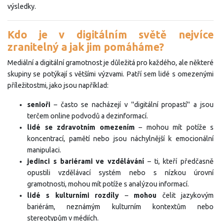
výsledky.
Kdo je v digitálním světě nejvíce
zranitelný a jak jim pomáháme?
Mediální a digitální gramotnost je důležitá pro každého, ale některé
skupiny se potýkají s většími výzvami. Patří sem lidé s omezenými
příležitostmi, jako jsou například:
senioři
– často se nacházejí v "digitální propastí" a jsou
terčem online podvodů a dezinformací.
lidé se zdravotním omezením
– mohou mít potíže s
koncentrací, pamětí nebo jsou náchylnější k emocionální
manipulaci.
jedinci s bariérami ve vzdělávání
– ti, kteří předčasně
opustili vzdělávací systém nebo s nízkou úrovní
gramotnosti, mohou mít potíže s analýzou informací.
lidé s kulturními rozdíly
–
mohou
čelit jazykovým
bariérám, neznámým kulturním kontextům nebo
stereotypům v médiích.