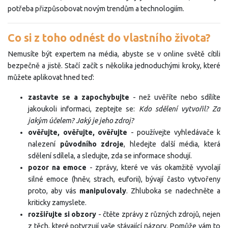
potřeba přizpůsobovat novým trendům a technologiím.
Co si z toho odnést do vlastního života?
Nemusíte být expertem na média, abyste se v online světě cítili
bezpečně a jistě. Stačí začít s několika jednoduchými kroky, které
můžete aplikovat hned teď:
zastavte se a zapochybujte
- než uvěříte nebo sdílíte
jakoukoli informaci, zeptejte se:
Kdo sdělení vytvořil? Za
jakým účelem? Jaký je jeho zdroj?
ověřujte, ověřujte, ověřujte
- používejte vyhledávače k
nalezení
původního zdroje
, hledejte další média, která
sdělení sdílela, a sledujte, zda se informace shodují.
pozor na emoce
- zprávy, které ve vás okamžitě vyvolají
silné emoce (hněv, strach, euforii), bývají často vytvořeny
proto, aby vás
manipulovaly
. Zhluboka se nadechněte a
kriticky zamyslete.
rozšiřujte si obzory
- čtěte zprávy z různých zdrojů, nejen
z těch, které potvrzují vaše stávající názory. Pomůže vám to