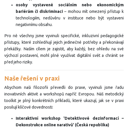
osoby vystavené sociálním nebo ekonomickým
bariérám či diskriminaci
– mohou mít omezený přístup k
technologiím, nedůvěru v instituce nebo být vystaveni
negativnímu obsahu.
Pro ně všechny jsme vyvinuli specifické, inkluzivní pedagogické
přístupy, které zohledňují jejich jedinečné potřeby a překonávají
překážky. Naším cílem je zajistit, aby každý, bez ohledu na své
výchozí postavení, mohl plně využívat digitální svět a chránit se
před jeho riziky.
Naše řešení v praxi
Abychom naši filozofii převedli do praxe, vyvinuli jsme řadu
inovativních aktivit a workshopů napříč Evropou. Náš metodický
toolkit je plný konkrétních příkladů, které ukazují, jak se v praxi
posilují klíčové dovednosti:
Interaktivní workshop 'Detektivové dezinformací –
Dekonstrukce online narativů' (Česká republika)