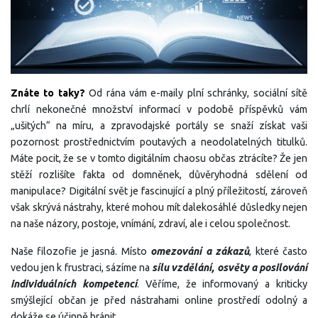
Znáte to taky?
Od rána vám e-maily plní schránky, sociální sítě
chrlí nekonečné množství informací v podobě příspěvků vám
„ušitých“ na míru, a zpravodajské portály se snaží získat vaši
pozornost prostřednictvím poutavých a neodolatelných titulků.
Máte pocit, že se v tomto digitálním chaosu občas ztrácíte? Že jen
stěží rozlišíte fakta od domněnek, důvěryhodná sdělení od
manipulace? Digitální svět je fascinující a plný příležitostí, zároveň
však skrývá nástrahy, které mohou mít dalekosáhlé důsledky nejen
na naše názory, postoje, vnímání, zdraví, ale i celou společnost.
Naše filozofie je jasná. Místo
omezování a zákazů
, které často
vedou jen k frustraci, sázíme na
sílu vzdělání, osvěty a posilování
individuálních kompetencí
. Věříme, že informovaný a kriticky
smýšlející občan je před nástrahami online prostředí odolný a
dokáže se účinně bránit.