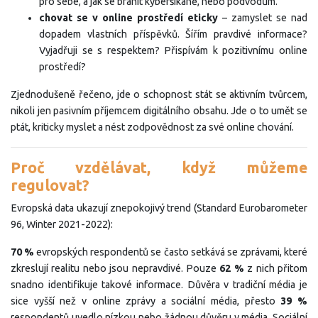
pro sebe, a jak se bránit kyberšikaně, nebo podvodům.
chovat se v online prostředí eticky
– zamyslet se nad
dopadem vlastních příspěvků. Šířím pravdivé informace?
Vyjadřuji se s respektem? Přispívám k pozitivnímu online
prostředí?
Zjednodušeně řečeno, jde o schopnost stát se aktivním tvůrcem,
nikoli jen pasivním příjemcem digitálního obsahu. Jde o to umět se
ptát, kriticky myslet a nést zodpovědnost za své online chování.
Proč vzdělávat, když můžeme
regulovat?
Evropská data ukazují znepokojivý trend (Standard Eurobarometer
96, Winter 2021-2022):
70 %
evropských respondentů se často setkává se zprávami, které
zkreslují realitu nebo jsou nepravdivé. Pouze
62 %
z nich přitom
snadno identifikuje takové informace. Důvěra v tradiční média je
sice vyšší než v online zprávy a sociální média, přesto
39 %
respondentů uvedlo nízkou nebo žádnou důvěru v média. Sociální