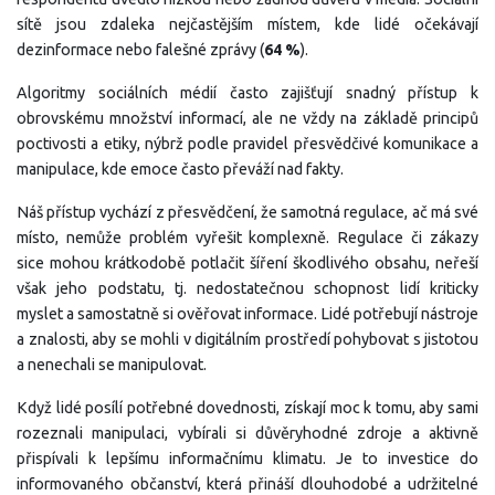
sítě jsou zdaleka nejčastějším místem, kde lidé očekávají
dezinformace nebo falešné zprávy (
64 %
).
Algoritmy sociálních médií často zajišťují snadný přístup k
obrovskému množství informací, ale ne vždy na základě principů
poctivosti a etiky, nýbrž podle pravidel přesvědčivé komunikace a
manipulace, kde emoce často převáží nad fakty.
Náš přístup vychází z přesvědčení, že samotná regulace, ač má své
místo, nemůže problém vyřešit komplexně. Regulace či zákazy
sice mohou krátkodobě potlačit šíření škodlivého obsahu, neřeší
však jeho podstatu, tj. nedostatečnou schopnost lidí kriticky
myslet a samostatně si ověřovat informace. Lidé potřebují nástroje
a znalosti, aby se mohli v digitálním prostředí pohybovat s jistotou
a nenechali se manipulovat.
Když lidé posílí potřebné dovednosti, získají moc k tomu, aby sami
rozeznali manipulaci, vybírali si důvěryhodné zdroje a aktivně
přispívali k lepšímu informačnímu klimatu. Je to investice do
informovaného občanství, která přináší dlouhodobé a udržitelné