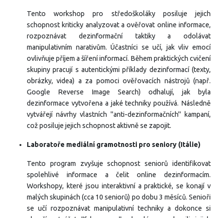
Tento workshop pro středoškoláky posiluje jejich
schopnost kriticky analyzovat a ověřovat online informace,
rozpoznávat dezinformační taktiky a odolávat
manipulativním narativům. Účastníci se učí, jak vliv emocí
ovlivňuje příjem a šíření informací. Během praktických cvičení
skupiny pracují s autentickými příklady dezinformací (texty,
obrázky, videa) a za pomoci ověřovacích nástrojů (např.
Google Reverse Image Search) odhalují, jak byla
dezinformace vytvořena a jaké techniky používá. Následně
vytvářejí návrhy vlastních "anti-dezinformačních" kampaní,
což posiluje jejich schopnost aktivně se zapojit.
Laboratoře mediální gramotnosti pro seniory (Itálie)
Tento program zvyšuje schopnost seniorů identifikovat
spolehlivé informace a čelit online dezinformacím.
Workshopy, které jsou interaktivní a praktické, se konají v
malých skupinách (cca 10 seniorů) po dobu 3 měsíců. Senioři
se učí rozpoznávat manipulativní techniky a dokonce si