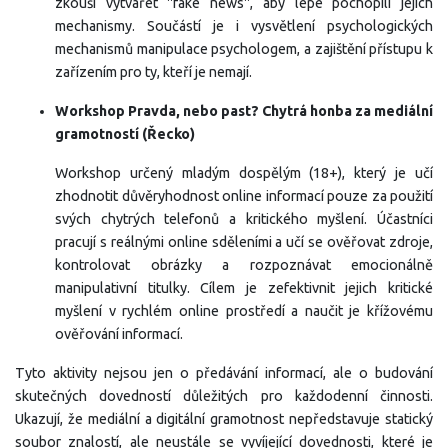
zkouší vytvářet "fake news", aby lépe pochopili jejich
mechanismy. Součástí je i vysvětlení psychologických
mechanismů manipulace psychologem, a zajištění přístupu k
zařízením pro ty, kteří je nemají.
Workshop Pravda, nebo past? Chytrá honba za mediální
gramotností (Řecko)
Workshop určený mladým dospělým (18+), který je učí
zhodnotit důvěryhodnost online informací pouze za použití
svých chytrých telefonů a kritického myšlení. Účastníci
pracují s reálnými online sděleními a učí se ověřovat zdroje,
kontrolovat obrázky a rozpoznávat emocionálně
manipulativní titulky. Cílem je zefektivnit jejich kritické
myšlení v rychlém online prostředí a naučit je křížovému
ověřování informací.
Tyto aktivity nejsou jen o předávání informací, ale o budování
skutečných dovedností důležitých pro každodenní činnosti.
Ukazují, že mediální a digitální gramotnost nepředstavuje statický
soubor znalostí, ale neustále se vyvíjející dovednosti, které je